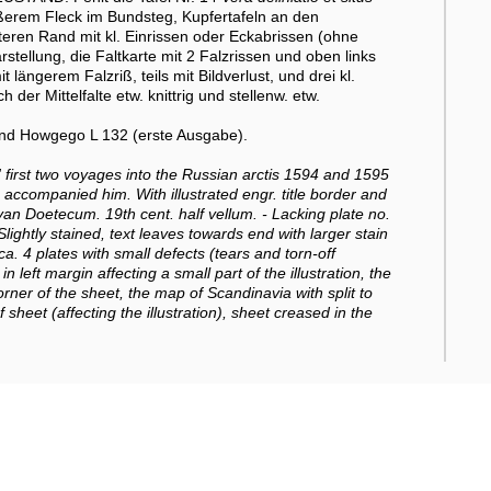
ößerem Fleck im Bundsteg, Kupfertafeln an den
nteren Rand mit kl. Einrissen oder Eckabrissen (ohne
arstellung, die Faltkarte mit 2 Falzrissen und oben links
 längerem Falzriß, teils mit Bildverlust, und drei kl.
 der Mittelfalte etw. knittrig und stellenw. etw.
 und Howgego L 132 (erste Ausgabe).
 first two voyages into the Russian arctis 1594 and 1595
accompanied him. With illustrated engr. title border and
van Doetecum. 19th cent. half vellum. - Lacking plate no.
Slightly stained, text leaves towards end with larger stain
ca. 4 plates with small defects (tears and torn-off
n left margin affecting a small part of the illustration, the
orner of the sheet, the map of Scandinavia with split to
f sheet (affecting the illustration), sheet creased in the