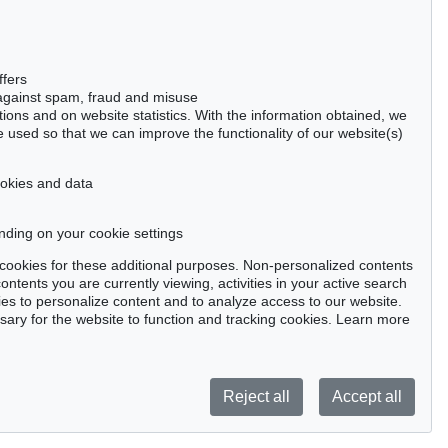
50667 Cologne
Phone: +49 221 510 908-15
infokoeln@kettererkunst.de
ffers
 against spam, fraud and misuse
ctions and on website statistics. With the information obtained, we
 used so that we can improve the functionality of our website(s)
cookies and data
nding on your cookie settings
tter now >
se cookies for these additional purposes. Non-personalized contents
ntents you are currently viewing, activities in your active search
es to personalize content and to analyze access to our website.
ry for the website to function and tracking cookies. Learn more
Privacy policy
Reject all
Accept all