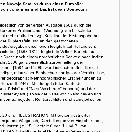
sten Nowaja Semljas durch einen Europäer
eln von Johannes und Baptista van Doetecum
idet sich von der ersten Ausgabe 1601 durch die
l. kürzeren Präliminiarien (Widmung von Linschoten
t mehr enthalten; vgl. Kollation der Erstausgabe bei
 der Kupfertafeln und an den gestochenen
ide Ausgaben erschienen lediglich auf Holländisch. -
choten (1563-1611) begleitete Willem Barents auf
der Suche nach einem nordöstlichen Seeweg nach Indien
ahrt 1596 ganz wesentlich zur Aufhellung der
itionen [1594 und 1595] war Linschoten. Sein Bericht
tändiger, minuziöser Beobachter nordpolarer Verhältnisse,
erer geographisch-ethnographischer Erscheinungen zu
nze III, 244) - Mit der gefalteten Karte der
West Frisia" und "Nieu Walcheren" benannt) und der
khuyser eylant") sowie der Karte von Skandinavien und
en von Samojeden, Rentierschlitten und samojedischen
0 cm. - ILLUSTRATION: Mit breiter illustrierter
Semlja und Waigatsch, Darstellungen von Eingeborenen,
d -karten (st. 15; 1 gefaltet) von J. und B. van
- ZUSTAND: Fehlt die Tafel Nr. 14
Vera deliniatio et situs