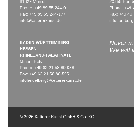
81829 Munich
20355 Hamb
Phone: +49 89 55 244-0
Phone: +49 
Fax: +49 89 55 244-177
Fax: +49 40 
info@kettererkunst.de
infohamburg
Auction 405 - Lot 190
J. LINSCHOTEN
Histoire de la navigation. 1610
, 1610
Sold:
€ 3,840 / $ 4,416
Never mi
BADEN-WÜRTTEMBERG
HESSEN
We will 
RHINELAND-PALATINATE
Miriam Heß
Phone: +49 62 21 58 80-038
Fax: +49 62 21 58 80-595
infoheidelberg@kettererkunst.de
© 2026 Ketterer Kunst GmbH & Co. KG