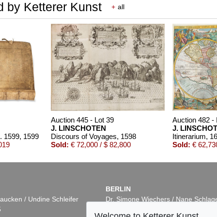
d by Ketterer Kunst
+
all
Auction 445 - Lot 39
Auction 482 - 
J. LINSCHOTEN
J. LINSCHO
m. 1599
, 1599
Discours of Voyages
, 1598
Itinerarium
, 1
019
Sold:
€ 72,000 / $ 82,800
Sold:
€ 62,730
BERLIN
aucken / Undine Schleifer
Dr. Simone Wiechers / Nane Schlag
5
Fasanenstr. 70
Welcome to Ketterer Kunst