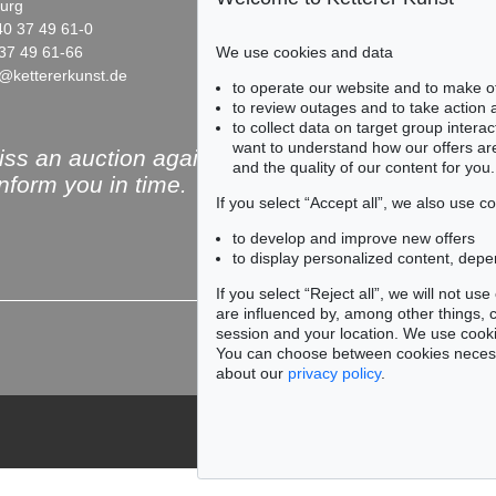
urg
10719 Berlin
40 37 49 61-0
Phone: +49 30 88 67 53-63
We use cookies and data
37 49 61-66
Fax: +49 30 88 67 56-43
@kettererkunst.de
infoberlin@kettererkunst.de
to operate our website and to make o
to review outages and to take action
to collect data on target group intera
want to understand how our offers are
ss an auction again!
and the quality of our content for you.
inform you in time.
If you select “Accept all”, we also use 
to develop and improve new offers
to display personalized content, depe
Subscribe to the newsle
If you select “Reject all”, we will not u
are influenced by, among other things, co
session and your location. We use cooki
You can choose between cookies necessa
about our
privacy policy
.