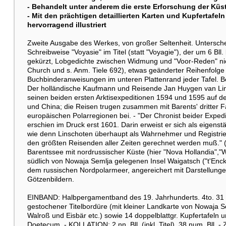
- Behandelt unter anderem die erste Erforschung der Kü
- Mit den prächtigen detaillierten Karten und Kupfertaf
hervorragend illustriert
Zweite Ausgabe des Werkes, von großer Seltenheit. Untersche
Schreibweise "Voyasie" im Titel (statt "Voyagie"), der um 6 Bl
gekürzt, Lobgedichte zwischen Widmung und "Voor-Reden" nich
Church und s. Anm. Tiele 692), etwas geänderter Reihenfolge
Buchbinderanweisungen im unteren Plattenrand jeder Tafel. Be
Der holländische Kaufmann und Reisende Jan Huygen van Lins
seinen beiden ersten Arktisexpeditionen 1594 und 1595 auf 
und China; die Reisen trugen zusammen mit Barents' dritter F
europäischen Polarregionen bei. - "Der Chronist beider Exped
erschien im Druck erst 1601. Darin erweist er sich als eigens
wie denn Linschoten überhaupt als Wahrnehmer und Registri
den größten Reisenden aller Zeiten gerechnet werden muß." (He
Barentssee mit nordrussischer Küste (hier "Nova Hollandia","
südlich von Nowaja Semlja gelegenen Insel Waigatsch ("t'Enc
dem russischen Nordpolarmeer, angereichert mit Darstellung
Götzenbildern.
EINBAND: Halbpergamentband des 19. Jahrhunderts. 4to. 31 : 2
gestochener Titelbordüre (mit kleiner Landkarte von Nowaja 
Walroß und Eisbär etc.) sowie 14 doppelblattgr. Kupfertafeln un
Doetecum. - KOLLATION: 2 nn. Bll. (inkl. Titel), 38 num. Bll. 