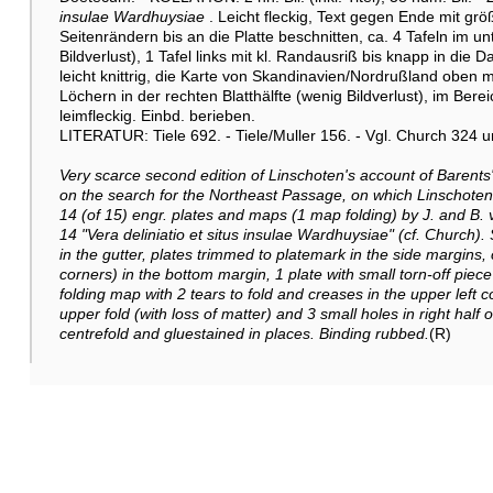
insulae Wardhuysiae
. Leicht fleckig, Text gegen Ende mit gr
Seitenrändern bis an die Platte beschnitten, ca. 4 Tafeln im u
Bildverlust), 1 Tafel links mit kl. Randausriß bis knapp in die D
leicht knittrig, die Karte von Skandinavien/Nordrußland oben mit
Löchern in der rechten Blatthälfte (wenig Bildverlust), im Bereich
leimfleckig. Einbd. berieben.
LITERATUR: Tiele 692. - Tiele/Muller 156. - Vgl. Church 324
Very scarce second edition of Linschoten's account of Barents'
on the search for the Northeast Passage, on which Linschoten 
14 (of 15) engr. plates and maps (1 map folding) by J. and B. 
14 "Vera deliniatio et situs insulae Wardhuysiae" (cf. Church). 
in the gutter, plates trimmed to platemark in the side margins, 
corners) in the bottom margin, 1 plate with small torn-off piece i
folding map with 2 tears to fold and creases in the upper left c
upper fold (with loss of matter) and 3 small holes in right half o
centrefold and gluestained in places. Binding rubbed.
(R)