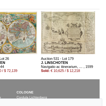
Lot 26
Auction 531 - Lot 179
TEN
J. LINSCHOTEN
644
Navigatio ac itinerarium, 2 Teile in 1 Band
, 1599
 / $ 72,139
Sold:
€ 10,625 / $ 12,218
COLOGNE
e
Cordula Lichtenberg
Gertrudenstraße 24-28