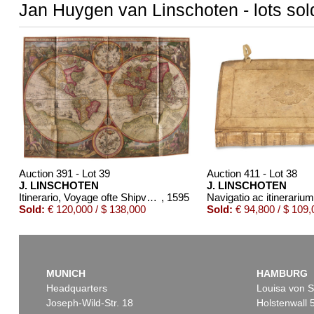
Jan Huygen van Linschoten - lots sol
Auction 391 - Lot 39
Auction 411 - Lot 38
J. LINSCHOTEN
J. LINSCHOTEN
Itinerario, Voyage ofte Shipvaert. 1595-96.
, 1595
Navigatio ac itinerariu
Sold:
€ 120,000 / $ 138,000
Sold:
€ 94,800 / $ 109,
MUNICH
HAMBURG
Headquarters
Louisa von S
Joseph-Wild-Str. 18
Holstenwall 