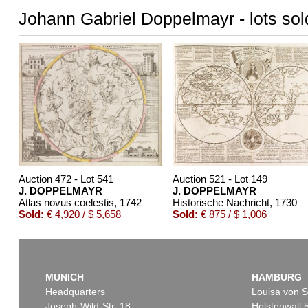
Johann Gabriel Doppelmayr - lots sol
Auction 472 - Lot 541
Auction 521 - Lot 149
J. DOPPELMAYR
J. DOPPELMAYR
Atlas novus coelestis
, 1742
Historische Nachricht
, 1730
Sold:
€ 4,920 / $ 5,658
Sold:
€ 875 / $ 1,006
MUNICH
HAMBURG
Headquarters
Louisa von S
Joseph-Wild-Str. 18
Holstenwall 