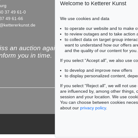
Welcome to Ketterer Kunst
urg
10719 Berlin
40 37 49 61-0
Phone: +49 30 88 67 53-63
37 49 61-66
Fax: +49 30 88 67 56-43
We use cookies and data
@kettererkunst.de
infoberlin@kettererkunst.de
to operate our website and to make o
to review outages and to take action
to collect data on target group intera
want to understand how our offers are
ss an auction again!
and the quality of our content for you.
inform you in time.
If you select “Accept all”, we also use 
to develop and improve new offers
to display personalized content, depe
Subscribe to the newsle
If you select “Reject all”, we will not u
are influenced by, among other things, co
session and your location. We use cooki
You can choose between cookies necessa
about our
privacy policy
.