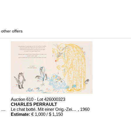
 other offers
Auction 610 - Lot 426000323
CHARLES PERRAULT
Auszüge aus den Briefen von Riedesel ... Reise nach America
Le chat botté. Mit einer Orig.-Zeichnung
, 1960
Estimate:
€ 1,000 / $ 1,150