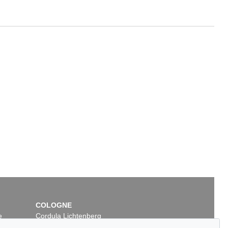
COLOGNE
e
Cordula Lichtenberg
Gertrudenstraße 24-28