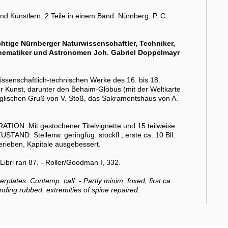
d Künstlern. 2 Teile in einem Band. Nürnberg, P. C.
htige Nürnberger Naturwissenschaftler, Techniker,
thematiker und Astronomen Joh. Gabriel Doppelmayr
ssenschaftlich-technischen Werke des 16. bis 18.
r Kunst, darunter den Behaim-Globus (mit der Weltkarte
nglischen Gruß von V. Stoß, das Sakramentshaus von A.
TION: Mit gestochener Titelvignette und 15 teilweise
ZUSTAND: Stellenw. geringfüg. stockfl., erste ca. 10 Bll.
berieben, Kapitale ausgebessert.
bri rari 87. - Roller/Goodman I, 332.
perplates. Contemp. calf. - Partly minim. foxed, first ca.
nding rubbed, extremities of spine repaired.