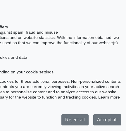
50667 Cologne
Phone: +49 221 510 908-15
infokoeln@kettererkunst.de
ffers
 against spam, fraud and misuse
ctions and on website statistics. With the information obtained, we
 used so that we can improve the functionality of our website(s)
cookies and data
nding on your cookie settings
tter now >
se cookies for these additional purposes. Non-personalized contents
ntents you are currently viewing, activities in your active search
es to personalize content and to analyze access to our website.
ry for the website to function and tracking cookies. Learn more
Privacy policy
Reject all
Accept all