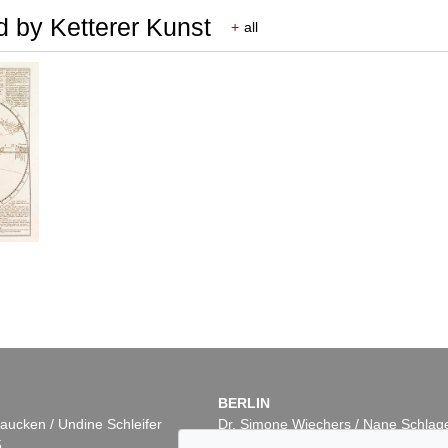
d by Ketterer Kunst
+
all
BERLIN
aucken / Undine Schleifer
Dr. Simone Wiechers / Nane Schlag
5
Fasanenstr. 70