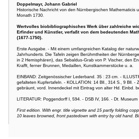
Doppelmayr, Johann Gabriel
Historische Nachricht von den Nürnbergischen Mathematicis un
Monath 1730.
Wertvolles biobibliographisches Werk über zahlreiche wic
Erfinder und Künstler, verfaßt von dem bedeutenden Ma
(1677-1750).
Erste Ausgabe. - Mit einem umfangreichen Katalog der naturwi
Jahrhunderts. Die Tafeln zeigen Berühmtheiten der Nürnberge
in 2 Hemisphären), das Sebaldus-Grab von P. Vischer, den E
Krafft, ferner Brunnen, Medaillen, Kunstkammerstücke u. a.
EINBAND: Zeitgenössischer Lederband. 35 : 23 cm. - ILLUSTRA
gefalteten Kupfertafeln. - KOLLATION: 14 Bll., 314 S., 9 Bll. - 
gebräunt, vord. Innendeckel mit Eintrag von alter Hd. Einbd. 
LITERATUR: Poggendorff I, 594. - DSB IV, 166. - Dt. Museum Li
First edition. With engr. title vignette and 15 partly folding cop
10 leaves browned, front pastedown with entry by old hand. Bi